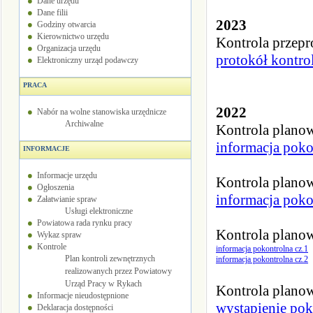
Dane urzędu
Dane filii
2023
Godziny otwarcia
Kierownictwo urzędu
Kontrola przep
Organizacja urzędu
protokół kontro
Elektroniczny urząd podawczy
PRACA
2022
Nabór na wolne stanowiska urzędnicze
Archiwalne
Kontrola plano
informacja poko
INFORMACJE
Informacje urzędu
Kontrola plano
Ogłoszenia
informacja poko
Załatwianie spraw
Usługi elektroniczne
Powiatowa rada rynku pracy
Kontrola plano
Wykaz spraw
Kontrole
informacja pokontrolna cz.1
Plan kontroli zewnętrznych
informacja pokontrolna cz.2
realizowanych przez Powiatowy
Urząd Pracy w Rykach
Kontrola plano
Informacje nieudostępnione
wystapienie pok
Deklaracja dostępności