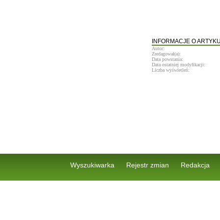
INFORMACJE O ARTYK
Autor:
Zredagował(a):
Data powstania:
Data ostatniej modyfikacji:
Liczba wyświetleń:
Wyszukiwarka
Rejestr zmian
Redakcja