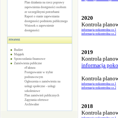
Plan działania na rzecz poprawy
zapewnienia dostępności osobom
ze szczególnymi potrzebami
Raport o stanie zapewniania
2020
dostępności podmiotu publicznego
Kontrola plano
Wniosek o zapewnienie
informacja pokontrolna cz.1
dostępności
informacja pokontrolna cz.2
FINANSE
Budżet
2019
Majątek
Kontrola plano
Sprawozdania finansowe
Zamówienia publiczne
informacja poko
eFaktura
Postępowanie w trybie
podstawowym
Kontrola plano
Ogłoszenia o zamówieniu na
informacja pokontrolna cz.1
usługi społeczne - usługi
informacja pokontrolna cz.2
szkoleniowe
Plan zamówień publicznych
Zapytania ofertowe
Archiwalne
2018
Kontrola plano