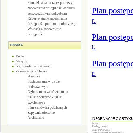
Plan działania na rzecz poprawy
zapewnienia dostępności osobom
Plan postęp
ze szczególnymi potrzebami
r.
Raport o stanie zapewniania
dostępności podmiotu publicznego
Wniosek o zapewnienie
dostępności
Plan postęp
r.
FINANSE
Budżet
Plan postęp
Majątek
Sprawozdania finansowe
r.
Zamówienia publiczne
eFaktura
Postępowanie w trybie
podstawowym
Ogłoszenia o zamówieniu na
usługi społeczne - usługi
szkoleniowe
Plan zamówień publicznych
Zapytania ofertowe
Archiwalne
INFORMACJE O ARTYK
Autor:
Zredagował(a):
Data powstania:
Data ostatniej modyfikacji: