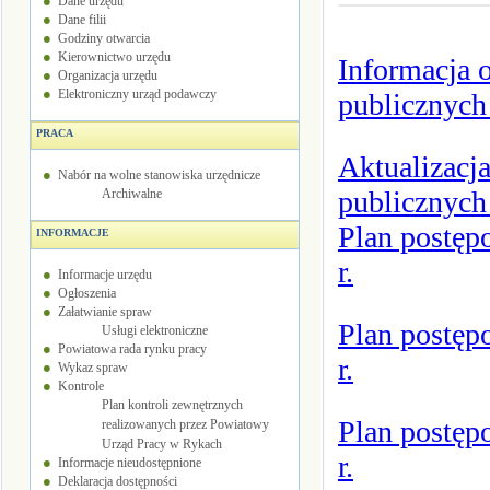
Dane urzędu
Dane filii
Godziny otwarcia
Kierownictwo urzędu
Informacja 
Organizacja urzędu
Elektroniczny urząd podawczy
publicznych
PRACA
Aktualizacj
Nabór na wolne stanowiska urzędnicze
publicznych
Archiwalne
Plan postęp
INFORMACJE
r.
Informacje urzędu
Ogłoszenia
Załatwianie spraw
Plan postęp
Usługi elektroniczne
Powiatowa rada rynku pracy
r.
Wykaz spraw
Kontrole
Plan kontroli zewnętrznych
Plan postęp
realizowanych przez Powiatowy
Urząd Pracy w Rykach
r.
Informacje nieudostępnione
Deklaracja dostępności